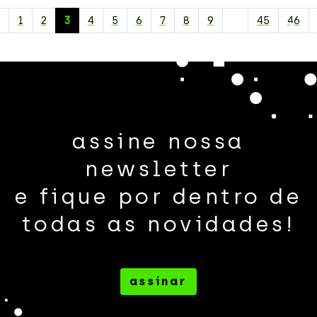
1
2
3
4
5
6
7
8
9
…
45
46
assine nossa
newsletter
e fique por dentro de
todas as novidades!
assinar