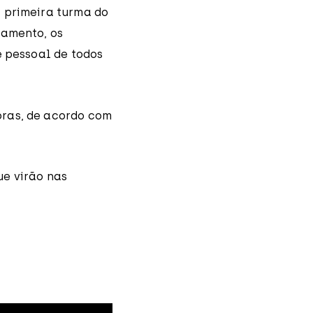
a primeira turma do
namento, os
e pessoal de todos
oras, de acordo com
ue virão nas