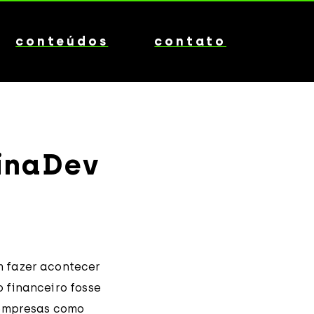
conteúdos
contato
einaDev
m fazer acontecer
 financeiro fosse
 empresas como