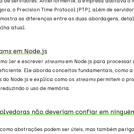
ra de servidores. Anteriormente, a empresa adotava o
gora, o Precision Time Protocol (PTP), além de servido
 mostra as diferenças entre as duas abordagens, deta
olha atual.
eams
em Node.js
omo ler e escrever
streams
em Node.js para processar
eficiente. Ele aborda conceitos fundamentais, como a
s do Node.js e explica como os
streams
permitem o pr
reduzindo o uso de memória.
olvedoras não deveriam confiar em ningué
e como abstrações podem ser úteis, mas também perig