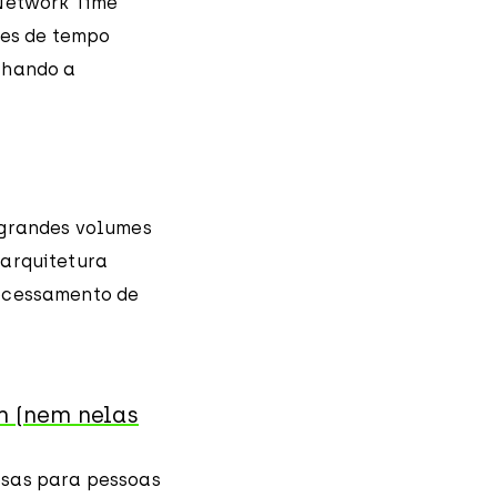
 Network Time
res de tempo
lhando a
 grandes volumes
 arquitetura
ocessamento de
m (nem nelas
osas para pessoas