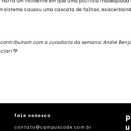
o narra um incidente em que uma política inadequada
um sistema causou uma cascata de falhas, exacerban
contribuíram com a curadoria da semana: André Benj
ciari
💚
p
fale conosco
u
contato@campuscode.com.br