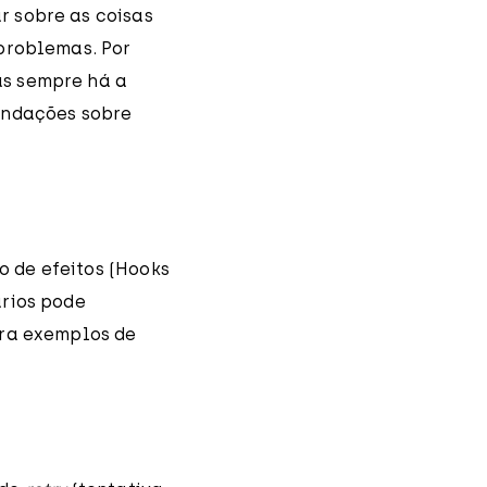
r sobre as coisas
 problemas. Por
as sempre há a
endações sobre
o de efeitos (Hooks
ários pode
tra exemplos de