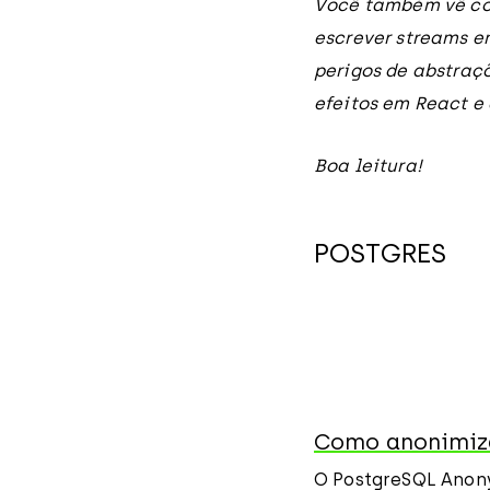
Você também vê com
escrever streams e
perigos de abstraç
efeitos em React e 
Boa leitura!
POSTGRES
Como anonimiza
O PostgreSQL Anony