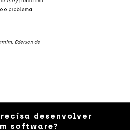
 de
retry
(tentativa
do o problema
amim, Ederson de
recisa desenvolver
m software?