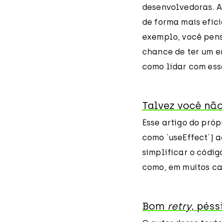
desenvolvedoras. A
de forma mais efic
exemplo, você pens
chance de ter um e
como lidar com ess
Talvez você não
Esse artigo do próp
como `useEffect`) 
simplificar o códi
como, em muitos cas
Bom
retry
, pés