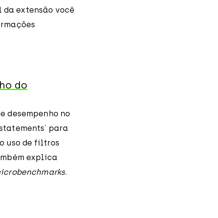
al da extensão você
formações
nho do
 de desempenho no
statements` para
 uso de filtros
Também explica
icrobenchmarks
.